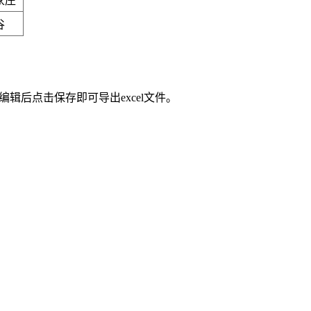
家庄
谷
辑后点击保存即可导出excel文件。