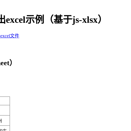
出excel示例（基于js-xlsx）
xcel文件
eet）
州