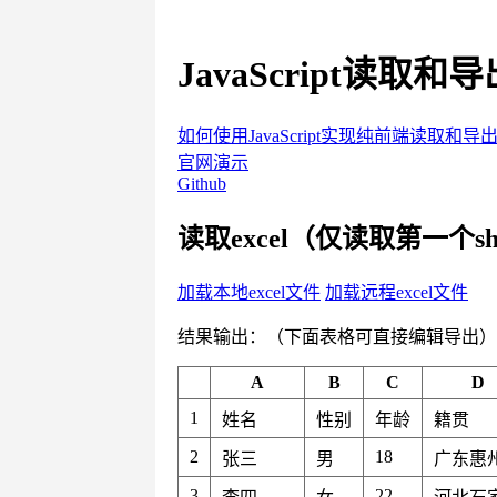
JavaScript读取和导
如何使用JavaScript实现纯前端读取和导出e
官网演示
Github
读取excel（仅读取第一个sh
加载本地excel文件
加载远程excel文件
结果输出：（下面表格可直接编辑导出）
A
B
C
D
1
姓名
性别
年龄
籍贯
2
18
张三
男
广东惠
3
22